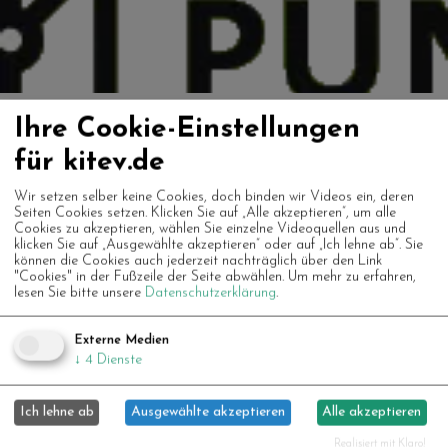
Ihre Cookie-Einstellungen
von Thomas Cremers; UDK Berlin
für kitev.de
Wir setzen selber keine Cookies, doch binden wir Videos ein, deren
Wir freuen uns nun hier die Diplomarbeit von
Seiten Cookies setzen. Klicken Sie auf „Alle akzeptieren“, um alle
Cookies zu akzeptieren, wählen Sie einzelne Videoquellen aus und
Thomas Cremers über den Oberhausener
klicken Sie auf „Ausgewählte akzeptieren“ oder auf „Ich lehne ab“. Sie
Hauptbahnhof auszustellen zu können! Eine erste -
können die Cookies auch jederzeit nachträglich über den Link
"Cookies" in der Fußzeile der Seite abwählen.
Um mehr zu erfahren,
nicht virtuelle - Präsentation der Arbeit fand im
lesen Sie bitte unsere
Datenschutzerklärung
.
Rahmen der Ausstellung
Leerstand09
im
Externe Medien
Erdgeschoss des Bahnhofs statt. Sie lotet Ideen
↓
4
Dienste
aus und treibt im Vorfeld der Kulturhauptstadt,
2008, den Gedanken von RUHR.2010 auf die
Ich lehne ab
Ausgewählte akzeptieren
Alle akzeptieren
Spitze.
Realisiert mit Klaro!