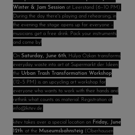
Winter & Jam Session
at Leerstand (6–10 PM).
During the day there's playing and rehearsing, in
the evening the stage opens up for everyone –
musicians get a free drink. Pack your instruments
and come by!
On
Saturday, June 6th
, Hülya Özkan transforms
everyday waste into art at Supermarkt der Ideen:
the
Urban Trash Transformation Workshop
(12–5 PM) is an upcycling art workshop for
everyone who wants to work with their hands and
rethink what counts as material. Registration at
info@kitev.de
.
kitev takes over a special location on
Friday, June
12th
: at the
Museumsbahnsteig
(Oberhausen