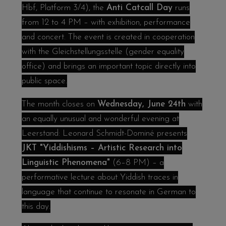
Hbf, Platform 3/4), the
Anti Catcall Day
runs
from 12 to 4 PM – with exhibition, performance
and concert. The event is created in cooperation
with the Gleichstellungsstelle (gender equality
office) and brings an important topic directly into
public space.
The month closes on
Wednesday, June 24th
with
an equally unusual and wonderful evening at
Leerstand: Leonard Schmidt-Dominé presents
JKT "Yiddishisms – Artistic Research into
Linguistic Phenomena"
(6–8 PM) – a
performative lecture about Yiddish traces in
language that continue to resonate in German to
this day.