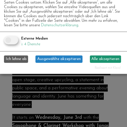
Seiten Cookies setzen. Klicken Sie auf „Alle akzeptieren“, um alle
nachwirken.
Cookies zu akzeptieren, wählen Sie einzelne Videoquellen aus und
klicken Sie auf „Ausgewählte akzeptieren“ oder auf „Ich lehne ab“. Sie
können die Cookies auch jederzeit nachträglich über den Link
Daneben läuft natürlich das wöchentliche
"Cookies" in der Fußzeile der Seite abwählen.
Um mehr zu erfahren,
lesen Sie bitte unsere
Datenschutzerklärung
.
Programm weiter: das
Community Dinner
freitags (gemeinsam kochen ab 17 Uhr, essen ab
Externe Medien
19.30 Uhr) und die vielen offenen Sprach-, Yoga-
↓
4
Dienste
und Frühstücksangebote unter der Woche.
Ich lehne ab
Ausgewählte akzeptieren
Alle akzeptieren
Realisiert mit Klaro!
What makes a good summer month? At kitev: an
open stage, creative upcycling, a statement in
public space, and a performative evening about
language and identity. June has something for
everyone.
It starts on
Wednesday, June 3rd
with the
Saxophone & Clarinet Workshop with Jonas