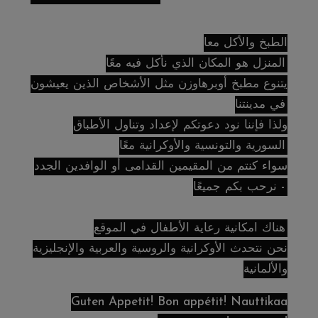
الطبخ والأكل معا
المنزل هو المكان الذي نأكل فيه معًا.
يتنوع مطبخ أوبرهاوزن مثل الأشخاص الذين يعيشون
في مدينتنا.
ولذا فإننا نود دعوتكم لإعداد وتناول الأطباق
السورية والتونسية والأوكرانية معًا.
سواء كنتم من المقيمين القدامى أو الوافدين الجدد
- نرحب بكم جميعًا!
هناك امكانية رعاية الأطفال في الموقع.
نحن نتحدث الأوكرانية والروسية والعربية والإنجليزية
والألمانية
Guten Appetit! Bon appétit! Nauttikaa