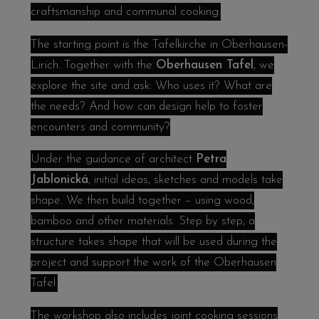
craftsmanship and communal cooking.
The starting point is the Tafelkirche in Oberhausen-
Lirich. Together with the
Oberhausen Tafel
, we
explore the site and ask: Who uses it? What are
the needs? And how can design help to foster
encounters and community?
Under the guidance of architect
Petra
Jablonická
, initial ideas, sketches and models take
shape. We then build together – using wood,
bamboo and other materials. Step by step, a
structure takes shape that will be used during the
project and support the work of the Oberhausen
Tafel.
The workshop also includes joint cooking sessions