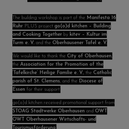
The building workshop is part of the
Manifesta 16
Ruhr
PLUS project
go(o)d kitchen – Building
and Cooking Together
by
kitev – Kultur im
Turm e. V.
and the
Oberhausener Tafel e. V.
We would like to thank the
City of Oberhausen
,
the
Association for the Promotion of the
‘Tafelkirche’ Heilige Familie e. V.
, the
Catholic
parish of St. Clemens
, and the
Diocese of
Essen
for their support.
go(o)d kitchen
received promotional support from
STOAG Stadtwerke Oberhausen
and
OWT
OWT Oberhausener Wirtschafts- und
Tourismusförderung
.