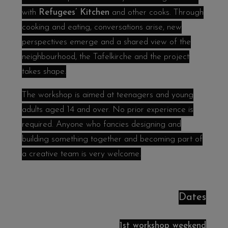
with
Refugees’ Kitchen
and other cooks. Through
cooking and eating, conversations arise, new
perspectives emerge and a shared view of the
neighbourhood, the Tafelkirche and the project
takes shape.
The workshop is aimed at teenagers and young
adults aged 14 and over. No prior experience is
required. Anyone who fancies designing and
building something together and becoming part of
a creative team is very welcome.
Dates
1st workshop weekend