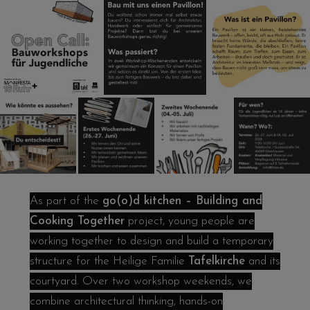
As part of the
go(o)d kitchen – Building and
Cooking Together
project, young people are
working together to design and build a temporary
structure for the Heilige Familie
Tafelkirche
and its
courtyard. Over two workshop weekends, we
combine architectural thinking, hands-on