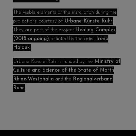
The visible elements of the installation during the
project are courtesy of
Urbane Künste Ruhr
.
They are part of the project
Healing Complex
(2018-ongoing)
, initiated by the artist
Irena
Haiduk
.
Urbane Künste Ruhr is funded by the
Ministry of
Culture and Science of the State of North
Rhine-Westphalia
and the
Regionalverband
Ruhr
.