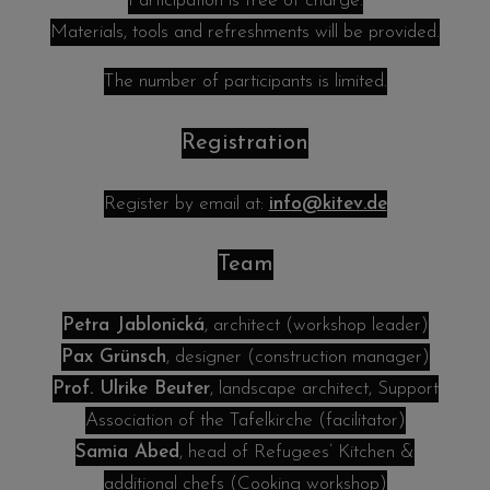
Participation is free of charge.
Materials, tools and refreshments will be provided.
The number of participants is limited.
Registration
Register by email at:
info@kitev.de
Team
Petra Jablonická
, architect (workshop leader)
Pax Grünsch
, designer (construction manager)
Prof. Ulrike Beuter
, landscape architect,
Support
Association of the Tafelkirche
(facilitator)
Samia Abed
, head of Refugees’ Kitchen &
additional chefs (Cooking workshop)