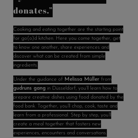
donates.”
Cooking and eating together are the starting point
for go(o)d kitchen. Here you come together, get
to know one another, share experiences and
discover what can be created from simple
ingredients.
Under the guidance of
Melissa Müller
from
gudruns gang
in Düsseldorf, you’ll learn how to
prepare creative dishes using food donated by the
food bank. Together, you’ll chop, cook, taste and
learn from a professional. Step by step, you’ll
create a meal together that fosters new
experiences, encounters and conversations.