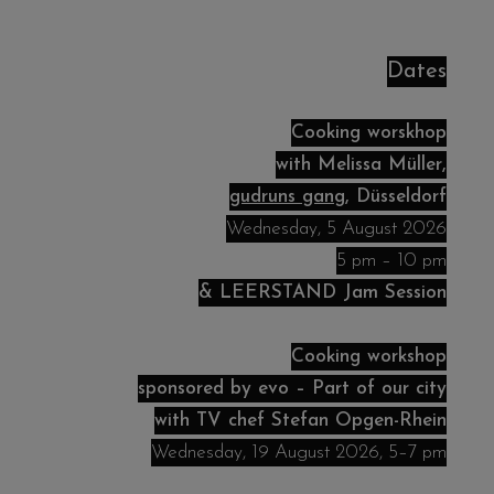
Dates
Cooking worskhop
with Melissa Müller,
gudruns gang
, Düsseldorf
Wednesday, 5 August 2026
5 pm – 10 pm
& LEERSTAND Jam Session
Cooking workshop
sponsored by
evo – Part of our city
with TV chef Stefan Opgen-Rhein
Wednesday, 19 August 2026, 5–7 pm