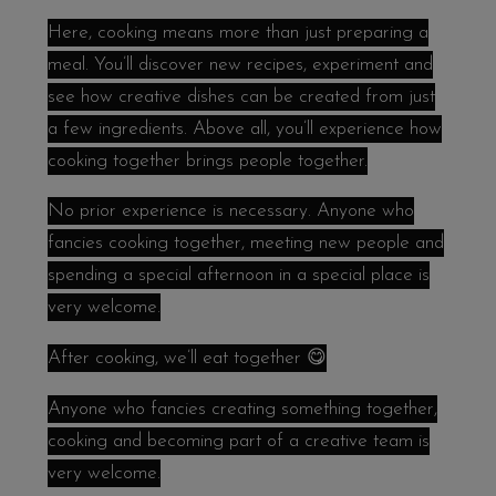
Here, cooking means more than just preparing a
meal. You’ll discover new recipes, experiment and
see how creative dishes can be created from just
a few ingredients. Above all, you’ll experience how
cooking together brings people together.
No prior experience is necessary. Anyone who
fancies cooking together, meeting new people and
spending a special afternoon in a special place is
very welcome.
After cooking, we’ll eat together 😋
Anyone who fancies creating something together,
cooking and becoming part of a creative team is
very welcome.