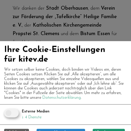
Wir danken der
Stadt Oberhausen
, dem
Verein
zur Förderung der „Tafelkirche“ Heilige Familie
e. V.
, der
Katholischen Kirchengemeinde
Propstei St. Clemens
und dem
Bistum Essen
für
ihre Unterstützung.
Ihre Cookie-Einstellungen
Die während des Projekts sichtbaren Elemente der
für kitev.de
Installation werden bereitgestellt mit freundlicher
Wir setzen selber keine Cookies, doch binden wir Videos ein, deren
Unterstützung von
Urbane Künste Ruhr
. Sie sind
Seiten Cookies setzen. Klicken Sie auf „Alle akzeptieren“, um alle
Cookies zu akzeptieren, wählen Sie einzelne Videoquellen aus und
Teil des Projekts
„Healing Complex“ (2018–
klicken Sie auf „Ausgewählte akzeptieren“ oder auf „Ich lehne ab“. Sie
können die Cookies auch jederzeit nachträglich über den Link
ongoing)
, initiiert von der Künstlerin
Irena
"Cookies" in der Fußzeile der Seite abwählen.
Um mehr zu erfahren,
lesen Sie bitte unsere
Datenschutzerklärung
.
Haiduk
.
Urbane Künste Ruhr
wird gefördert vom
Externe Medien
↓
4
Dienste
Ministerium für Kultur und Wissenschaft des
Landes Nordrhein-Westfalen
und vom