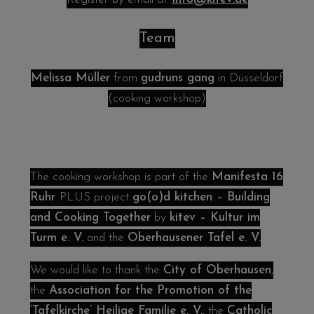
Team
Melissa Müller
from
gudruns gang
in Düsseldorf
(cooking workshop)
The cooking workshop is part of the
Manifesta 16
Ruhr
PLUS project
go(o)d kitchen – Building
and Cooking Together
by
kitev – Kultur im
Turm e. V.
and the
Oberhausener Tafel e. V.
We would like to thank the
City of Oberhausen
,
the
Association for the Promotion of the
‘Tafelkirche’ Heilige Familie e. V.
, the
Catholic