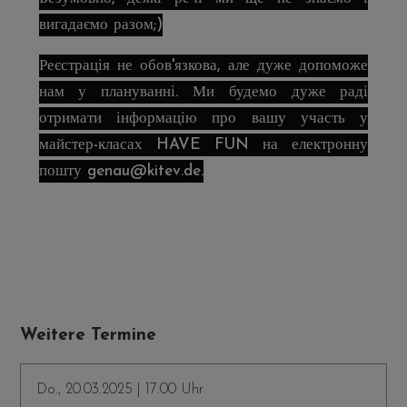
вигадаємо разом;)
Реєстрація не обов'язкова, але дуже допоможе
нам у плануванні. Ми будемо дуже раді
отримати інформацію про вашу участь у
майстер-класах HAVE FUN на електронну
пошту genau@kitev.de.
Weitere Termine
Do., 20.03.2025 | 17:00 Uhr