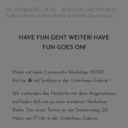
Mi., 04.06.2025 | 17:00 – 21:00:00
| UNTERHAUS
Galerie, Friedrich-Karl-Straße 4, 46045 Oberhausen
HAVE FUN GEHT WEITER! HAVE
FUN GOES ON!
Mach mit beim Community-Workshop MORE
ReUse ♻️ mit Svitlana in der Unterhaus-Galerie !
Wir verbinden das Nützliche mit dem Angenehmen
und laden dich ein zu einer kreativen Workshop-
Reihe. Der erste Termin ist am Donnerstag, 20.
März, um 17 Uhr in der Unterhaus Galerie.