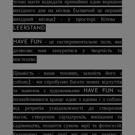
точно маєте відвідати принаймні один воркшоп
вихідного дня на місяць (зазвичай це перший
вихідний місяця) - у просторі Кітева -
LEERSTAND.
HAVE FUN - це експериментальне поле, яке
дозволяє нам зануритися у творчість та
мистецтво.
Цікавість - наше топливо, захопіть його з
собою;) - ми спробуємо багато нових відчуттів
та навичок з художниками HAVE FUN та
познайомимося краще один з одним і з собою:
від ретритів усвідомленості до створення
масок, створення саундтреків, випікання та
садівництва, пошиття суконь мрії та фотосесій.
Безумовно, деякі речі ми ще не знаємо і