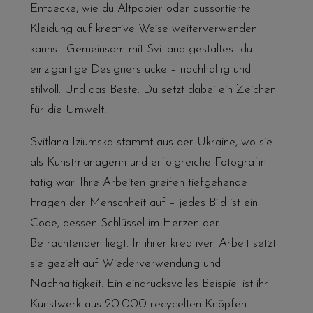
Entdecke, wie du Altpapier oder aussortierte
Kleidung auf kreative Weise weiterverwenden
kannst. Gemeinsam mit Svitlana gestaltest du
einzigartige Designerstücke – nachhaltig und
stilvoll. Und das Beste: Du setzt dabei ein Zeichen
für die Umwelt!
Svitlana Iziumska stammt aus der Ukraine, wo sie
als Kunstmanagerin und erfolgreiche Fotografin
tätig war. Ihre Arbeiten greifen tiefgehende
Fragen der Menschheit auf – jedes Bild ist ein
Code, dessen Schlüssel im Herzen der
Betrachtenden liegt. In ihrer kreativen Arbeit setzt
sie gezielt auf Wiederverwendung und
Nachhaltigkeit. Ein eindrucksvolles Beispiel ist ihr
Kunstwerk aus 20.000 recycelten Knöpfen.