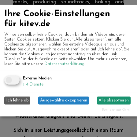
masks, producing soundtracks, baking and
planting, sewing dream dresses and photo
Ihre Cookie-Einstellungen
sessions. Certainly some things we don't know
für kitev.de
yet and invent together ( :
Wir setzen selber keine Cookies, doch binden wir Videos ein, deren
Seiten Cookies setzen. Klicken Sie auf „Alle akzeptieren“, um alle
Registrations are not required, but help us a
Cookies zu akzeptieren, wählen Sie einzelne Videoquellen aus und
klicken Sie auf „Ausgewählte akzeptieren“ oder auf „Ich lehne ab“. Sie
lot with the planning. You reach us via email
können die Cookies auch jederzeit nachträglich über den Link
"Cookies" in der Fußzeile der Seite abwählen.
Um mehr zu erfahren,
genau@kitev.de.
lesen Sie bitte unsere
Datenschutzerklärung
.
Externe Medien
HAVE FUN ist dazu da Dich daran zu
↓
4
Dienste
erinnern, dass Du, Deine Träume, Deine
Launen und Deine Witze das Wichtigste sind.
Ich lehne ab
Ausgewählte akzeptieren
Alle akzeptieren
Sie sind die Quelle Deiner Stärke, Deiner
Realisiert mit Klaro!
Widerstandsfähigkeit und Deiner Leichtigkeit.
Sich in einer Leistungsgesellschaft einen Raum