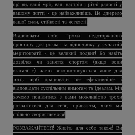
що ви, ваші мрії, ваш настрій і різні радості у
вашому житті - це найважливіше. Це джерело
вашої сили, стійкості та легкості.
Відвоювати собі трохи недоторканого
простору для розваг та відпочинку у сучасній
меритократії - це великий подвиг! Бо навіть
дозвілля чи заняття спортом (якщо вони
взагалі є) часто використовуються лише для
того, щоб працювати ще ефективніше і
відповідати суспільним вимогам та ідеалам. Ми
хочемо поділитися з вами можливістю трохи
розважитися для себе, привілеєм, яким ми
спільно скористаємося!
РОЗВАЖАЙТЕСЯ! Живіть для себе також! Ви