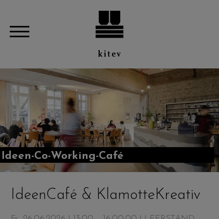
Ideen-Co-Working-Café
IdeenCafé & KlamotteKreativ
Fr., 26.06.2026 | 13:00 – 16:00:00
| LEERSTAND,