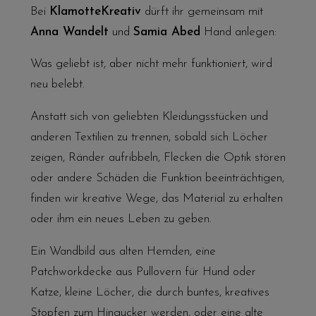
Bei
KlamotteKreativ
dürft ihr gemeinsam mit
Anna Wandelt
und
Samia Abed
Hand anlegen:
Was geliebt ist, aber nicht mehr funktioniert, wird
neu belebt.
Anstatt sich von geliebten Kleidungsstücken und
anderen Textilien zu trennen, sobald sich Löcher
zeigen, Ränder aufribbeln, Flecken die Optik stören
oder andere Schäden die Funktion beeinträchtigen,
finden wir kreative Wege, das Material zu erhalten
oder ihm ein neues Leben zu geben.
Ein Wandbild aus alten Hemden, eine
Patchworkdecke aus Pullovern für Hund oder
Katze, kleine Löcher, die durch buntes, kreatives
Stopfen zum Hingucker werden, oder eine alte