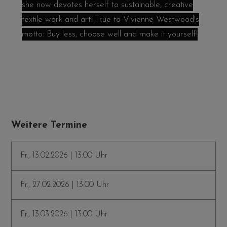
she now devotes herself to sustainable, creative
textile work and art. True to Vivienne Westwood's
motto: Buy less, choose well and make it yourself!
Weitere Termine
Fr., 13.02.2026 | 13:00 Uhr
Fr., 27.02.2026 | 13:00 Uhr
Fr., 13.03.2026 | 13:00 Uhr