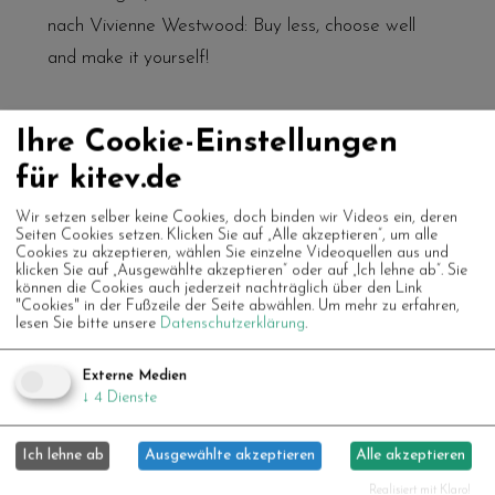
nach Vivienne Westwood:
Buy less, choose well
and make it yourself!
Every
2nd and 4th Friday of the month
,
1:00–
Ihre Cookie-Einstellungen
4:00 p.m.
, at LEERSTAND in Oberhausen
für kitev.de
Central Station.
Wir setzen selber keine Cookies, doch binden wir Videos ein, deren
Seiten Cookies setzen. Klicken Sie auf „Alle akzeptieren“, um alle
Cookies zu akzeptieren, wählen Sie einzelne Videoquellen aus und
At the IdeenCafé, you will not only meet Robert or
klicken Sie auf „Ausgewählte akzeptieren“ oder auf „Ich lehne ab“. Sie
können die Cookies auch jederzeit nachträglich über den Link
Johanna to discuss your questions and ideas for
"Cookies" in der Fußzeile der Seite abwählen.
Um mehr zu erfahren,
microprojects, but you will also find space for
lesen Sie bitte unsere
Datenschutzerklärung
.
creative coworking.
Externe Medien
↓
4
Dienste
We are happy to support you in coming up with
creative ideas and realising your own recycling or
Ich lehne ab
Ausgewählte akzeptieren
Alle akzeptieren
upcycling project.
Realisiert mit Klaro!