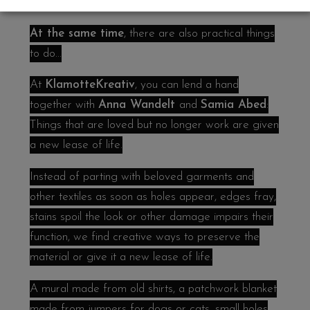
At the same time
, there are also practical things
to do...
At
KlamotteKreativ
, you can lend a hand
together with
Anna Wandelt
and
Samia Abed
:
Things that are loved but no longer work are given
a new lease of life.
Instead of parting with beloved garments and
other textiles as soon as holes appear, edges fray,
stains spoil the look or other damage impairs their
function, we find creative ways to preserve the
material or give it a new lease of life.
A mural made from old shirts, a patchwork blanket
made from jumpers for dogs or cats, small holes