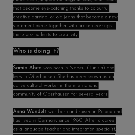
that become eye-catching thanks to colourful,
creative darning, or old jeans that become a new
statement piece together with broken earrings –
there are no limits to creativity.
Who is doing it?
Samia Abed
was born in Nabeul (Tunisia) and
lives in Oberhausen. She has been known as an
active cultural worker in the international
community of Oberhausen for several years.
Anna Wandelt
was born and raised in Poland and
has lived in Germany since 1980. After a career
as a language teacher and integration specialist,