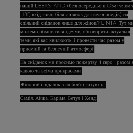
нашій LEERSTAND (безпосередньо в Oberhause
HBF, вхід зовні біля стоянок для велосипедів) на
спільний сніданок лише для жінок/FLINTA. Тут м
можемо обмінятися ідеями, обговорити актуальні
теми, які вас хвилюють, і провести час разом у
приємній та безпечній атмосфері.
На сніданок ми просимо пожертву 4 євро - разом 
кавою та всіма прикрасами!
Жіночий сніданок з любов'ю готують :
Самія, Айша, Каріма, Бетул і Хенд.