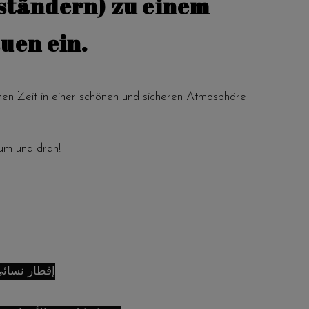
ständern) zu einem
uen ein.
hen Zeit in einer schönen und sicheren Atmosphäre
um und dran!
إفطار نسائ