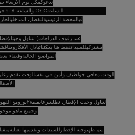
ندعوكمكل يوم الأربعاء بي
االساعة0 Leerstand (مباشرة
فيالمحطة الرئيسيةللقطار، المدخلبالخار
عند رفوف الدراجات) لتناول وجبتالإفطا
مشتركهللسيداتفقط.هنا يمكنناتبادل الأفكارومناقش
المواضيع الحاليةوقضاء بع
الوقت معافي جولطيف وأمن. في نفسالوقت نقدم رعاي
الأطفال.
لتناول وجبت الإفطار، نطلبتبرعابقيمة٢يورومع ال
وجميع ماهو موجود.
يتم طهيوجبة الإفطارللسيدات وتقديمها بعنايةمنقبل: