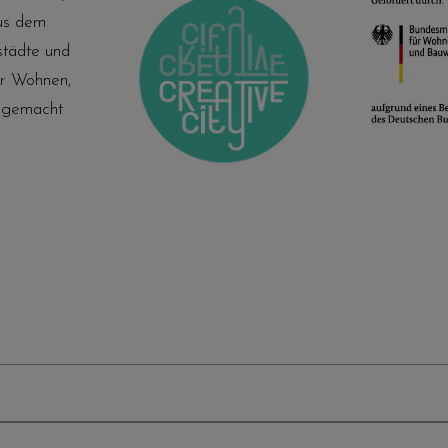
us dem
tädte und
ür Wohnen,
h gemacht