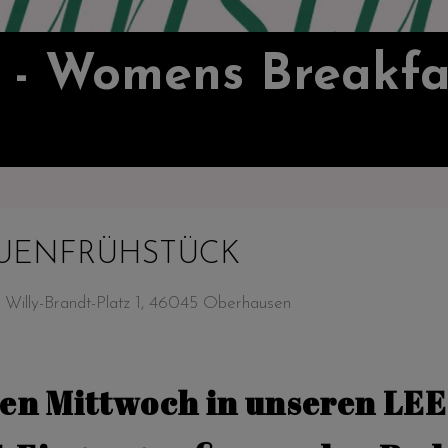
 Womens Breakfast - 
AUENFRÜHSTÜCK
illy-Brandt-Platz 1, 46045 Oberhausen
den Mittwoch in unseren LE