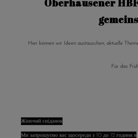
Oberhausener HBF,
gemeins
Hier können wir Ideen austauschen, aktuelle Them
Für das Frü
Жіночий сніданок
Ми запрошуємо вас щосереди з 10 до 12 години в