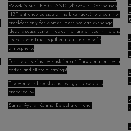
ن
n
o'clock in our LEERSTAND (directly in Oberhausen
10:0والساعة12:00في
HBF, entrance outside at the bike racks) to a common
ج
и
breakfast only for women. Here we can exchange
ideas, discuss current topics that are on your mind and
ر
spend some time together in a nice and safe
ة
atmosphere.
ض
з
For the breakfast, we ask for a 4 Euro donation - with
coffee and all the trimmings!
ة
The women's breakfast is lovingly cooked and
prepared by:
قهوه
Samia, Aysha, Karima, Betool und Hend.