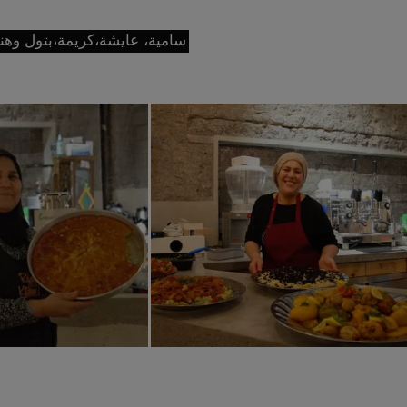
سامية، عايشة،كريمة،بتول وهند.