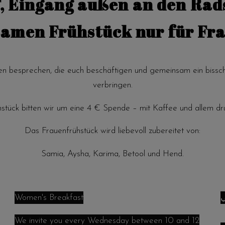
 Eingang außen an den Rad
amen Frühstück nur für Fra
en besprechen, die euch beschäftigen und gemeinsam ein bissc
verbringen.
hstück bitten wir um eine 4 € Spende – mit Kaffee und allem dr
Das Frauenfrühstück wird liebevoll zubereitet von:
Samia, Aysha, Karima, Betool und Hend.
Women's Breakfast
ي
We invite you every Wednesday between 10 and 12