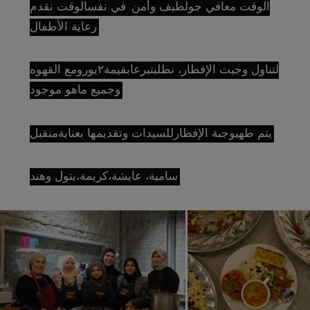
الوقت معافي جولطيف وأمن. في نفسالوقت نقدم
رعاية الأطفال.
لتناول وجبت الإفطار، نطلبتبرعابقيمة٢يورومع القهوه
وجميع ماهو موجود.
يتم طهيوجبة الإفطارللسيدات وتقديمها بعنايةمنقبل:
سامية، عايشة،كريمة،بتول وهند.