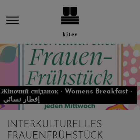
Жіночий сніданок - Womens Breakfast -
إفطار نسائي
INTERKULTURELLES
FRAUENFRÜHSTÜCK