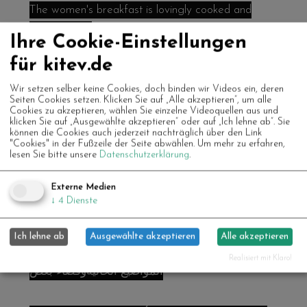
The women's breakfast is lovingly cooked and
prepared by:
Ihre Cookie-Einstellungen
Samia, Aysha, Karima, Betool und Hend.
für kitev.de
Wir setzen selber keine Cookies, doch binden wir Videos ein, deren
Seiten Cookies setzen. Klicken Sie auf „Alle akzeptieren“, um alle
إفطار نسائي
Cookies zu akzeptieren, wählen Sie einzelne Videoquellen aus und
klicken Sie auf „Ausgewählte akzeptieren“ oder auf „Ich lehne ab“. Sie
können die Cookies auch jederzeit nachträglich über den Link
"Cookies" in der Fußzeile der Seite abwählen.
Um mehr zu erfahren,
ندعوكمكل يوم الأربعاء بين
lesen Sie bitte unsere
Datenschutzerklärung
.
االساعة10:00والساعة12:00في Leerstand (مباشرة
Externe Medien
فيالمحطة الرئيسيةللقطار، المدخلبالخارج
↓
4
Dienste
عند رفوف الدراجات) لتناول وجبتالإفطار
Ich lehne ab
Ausgewählte akzeptieren
Alle akzeptieren
مشتركهللسيداتفقط.هنا يمكنناتبادل الأفكارومناقشة
Realisiert mit Klaro!
المواضيع الحاليةوقضاء بعض