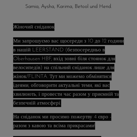
Samia, Aysha, Karima, Betool und Hend.
Жіночий сніданок
Ми запрошуємо вас щосереди з 10 до 12 години
в нашій LEERSTAND (безпосередньо в
Oberhausen HBF, вхід зовні біля стоянок для
велосипедів) на спільний сніданок лише для
жінок/FLINTA. Тут ми можемо обмінятися
ідеями, обговорити актуальні теми, які вас
хвилюють, і провести час разом у приємній та
безпечній атмосфері.
На сніданок ми просимо пожертву 4 євро -
разом з кавою та всіма прикрасами!