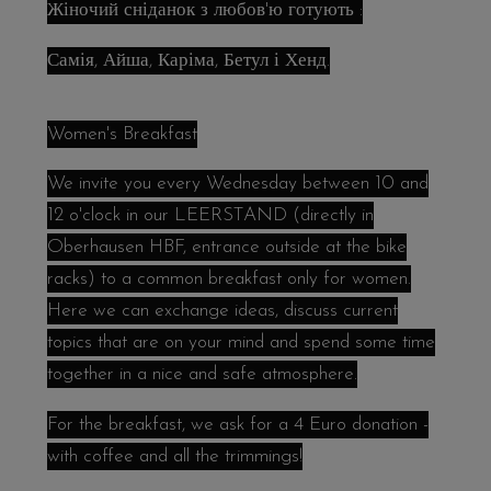
Жіночий сніданок з любов'ю готують :
Самія, Айша, Каріма, Бетул і Хенд.
Women's Breakfast
We invite you every Wednesday between 10 and
12 o'clock in our LEERSTAND (directly in
Oberhausen HBF, entrance outside at the bike
racks) to a common breakfast only for women.
Here we can exchange ideas, discuss current
topics that are on your mind and spend some time
together in a nice and safe atmosphere.
For the breakfast, we ask for a 4 Euro donation -
with coffee and all the trimmings!