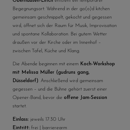
Oberhausen-Lirich
entsteht ein temporärer
Begegnungsort: Während in der go(o)d kitchen
gemeinsam geschnippelt, gekocht und gegessen
wird, öffnet sich der Raum für Musik, Improvisation
und spontane Kollaboration. Bei gutem Wetter
draußen vor der Kirche oder im Innenhof –
zwischen Tafel, Küche und Klang.
Die Abende beginnen mit einem
Koch-Workshop
mit Melissa Müller (
gudruns gang
,
Düsseldorf)
. Anschließend wird gemeinsam
gegessen – und die Bühne gehört zuerst einer
Opener-Band, bevor die
offene Jam-Session
startet.
Einlass:
jeweils 17:30 Uhr
Eintritt:
frei | barrierearm