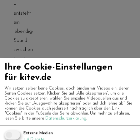
–
entsteht
ein
lebendiger
Sound
zwischen
traditionellem
Ihre Cookie-Einstellungen
Manouche
für kitev.de
Jazz und
individueller
Wir setzen selber keine Cookies, doch binden wir Videos ein, deren
Seiten Cookies setzen. Klicken Sie auf „Alle akzeptieren“, um alle
Banddynamik.
Cookies zu akzeptieren, wählen Sie einzelne Videoquellen aus und
klicken Sie auf „Ausgewählte akzeptieren“ oder auf „Ich lehne ab“. Sie
Statt
können die Cookies auch jederzeit nachträglich über den Link
sich
"Cookies" in der Fußzeile der Seite abwählen.
Um mehr zu erfahren,
lesen Sie bitte unsere
Datenschutzerklärung
.
streng
am Real
Externe Medien
↓
4
Dienste