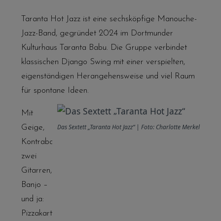
Taranta Hot Jazz ist eine sechsköpfige Manouche-
Jazz-Band, gegründet 2024 im Dortmunder
Kulturhaus Taranta Babu. Die Gruppe verbindet
klassischen Django Swing mit einer verspielten,
eigenständigen Herangehensweise und viel Raum
für spontane Ideen.
Mit
Das Sextett „Taranta Hot Jazz“ | Foto: Charlotte Merkel
Geige,
Kontrabass,
zwei
Gitarren,
Banjo –
und ja:
Pizzakarton