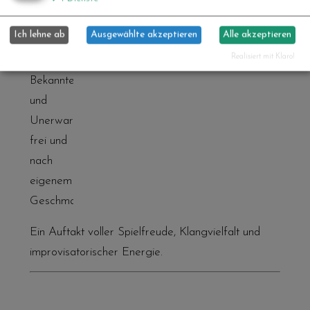
Book zu
orientieren,
Ich lehne ab
Ausgewählte akzeptieren
Alle akzeptieren
interpretiert
Realisiert mit Klaro!
die Band
Bekanntes
und
Unerwartetes
frei und
nach
eigenem
Geschmack.
Ein Auftakt voller Spielfreude, Klangvielfalt und
improvisatorischer Energie.