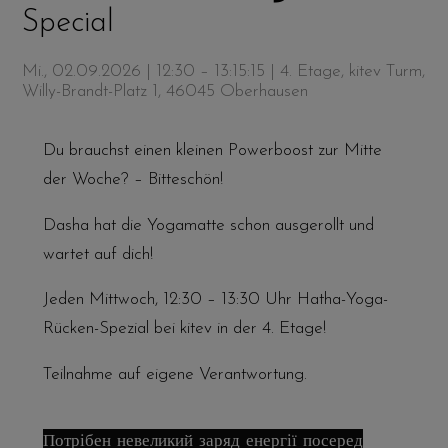
Special
Mi., 02.09.2026 | 12:30 – 13:15:15
| 4. Etage, kitev Turm,
Willy-Brandt-Platz 1, 46045 Oberhausen
Du brauchst einen kleinen Powerboost zur Mitte
der Woche? – Bitteschön!
Dasha hat die Yogamatte schon ausgerollt und
wartet auf dich!
Jeden Mittwoch, 12:30 – 13:30 Uhr Hatha-Yoga-
Rücken-Spezial bei kitev in der 4. Etage!
Teilnahme auf eigene Verantwortung.
Потрібен невеликий заряд енергії посеред