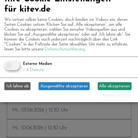
Every Wednesday, 12:30 – 13:30 Hatha yoga
für kitev.de
back special at kitev on the 4th floor!
Wir setzen selber keine Cookies, doch binden wir Videos ein, deren
Seiten Cookies setzen. Klicken Sie auf „Alle akzeptieren“, um alle
Participation for a donation and at your own
Cookies zu akzeptieren, wählen Sie einzelne Videoquellen aus und
klicken Sie auf „Ausgewählte akzeptieren“ oder auf „Ich lehne ab“. Sie
risk.
können die Cookies auch jederzeit nachträglich über den Link
"Cookies" in der Fußzeile der Seite abwählen.
Um mehr zu erfahren,
lesen Sie bitte unsere
Datenschutzerklärung
.
Externe Medien
↓
4
Dienste
Ich lehne ab
Ausgewählte akzeptieren
Alle akzeptieren
Weitere Termine
Realisiert mit Klaro!
Mi., 03.06.2026 | 12:30 Uhr
Mi., 10.06.2026 | 12:30 Uhr