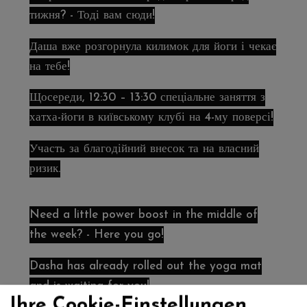
тижня? - Тоді вам сюди!
Даша вже розгорнула килимок для йоги і чекає
на тебе!
Щосереди, 12:30 – 13:30 спеціальне заняття з
хатха-йоги в київському клубі на 4-му поверсі!
Участь за благодійний внесок та на власний
ризик.
Need a little power boost in the middle of
the week? - Here you go!
Dasha has already rolled out the yoga mat
and is waiting for you!
Ihre Cookie-Einstellungen