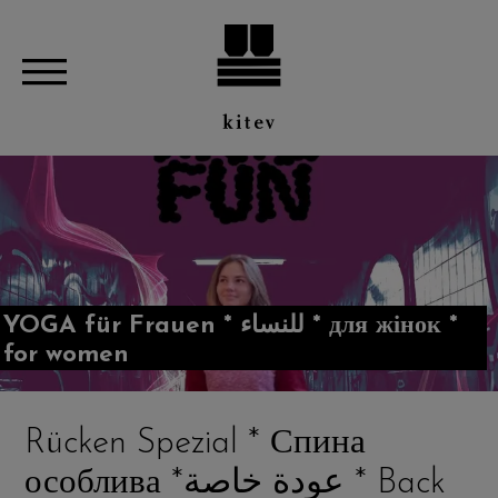
YOGA für Frauen * للنساء * для жінок *
for women
Rücken Spezial * Спина
особлива *عودة خاصة * Back