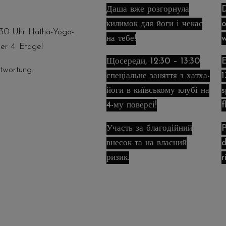
Даша вже розгорнула
D
килимок для йоги і чекає
o
3:30 Uhr Hatha-Yoga-
на тебе!
w
der 4. Etage!
Щосереди, 12:30 – 13:30
E
twortung.
спеціальне заняття з хатха-
1
йоги в київському клубі на
s
4-му поверсі!
f
Участь за благодійний
P
внесок та на власний
d
ризик.
r