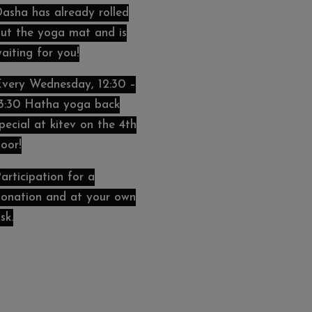
asha has already rolled
ut the yoga mat and is
aiting for you!
very Wednesday, 12:30 –
3:30 Hatha yoga back
pecial at kitev on the 4th
loor!
articipation for a
onation and at your own
isk.