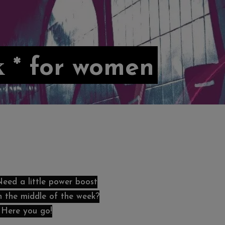
لل * для жінок * for women
eed a little power boost
n the middle of the week?
 Here you go!