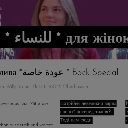
YOGA für Frauen * نساء
Rücken Spezial * Спина особлива *عودة خاصة * Back Special
urm, Willy-Brandt-Platz 1, 46045 Oberhausen
Powerboost zur Mitte der
Потрібен невеликий заряд
N
енергії посеред тижня? -
i
Тоді вам сюди!
-
hon ausgerollt und wartet