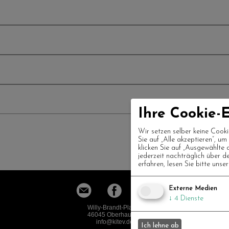
Ihre Cookie-E
Wir setzen selber keine Cooki
Sie auf „Alle akzeptieren“, u
klicken Sie auf „Ausgewählte 
jederzeit nachträglich über d
erfahren, lesen Sie bitte unse
Externe Medien
↓
4
Dienste
Willy-Brandt-Platz 1
46045 Oberhausen
info
kitev.de
Ich lehne ab