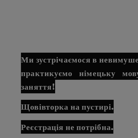
Ми зустрічаємося в невимуше
практикуємо німецьку мов
заняття!
Щовівторка на пустирі.
Реєстрація не потрібна.