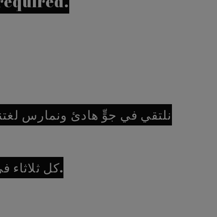
required.
نلتقي في جوٍّ هادئ ونمارس لغتنا
كل ثلاثاء في المكان المخصص.