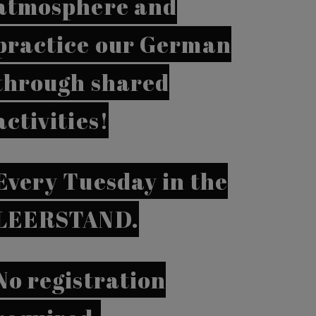
atmosphere and
practice our German
through shared
activities!
Every Tuesday in the
LEERSTAND.
No registration