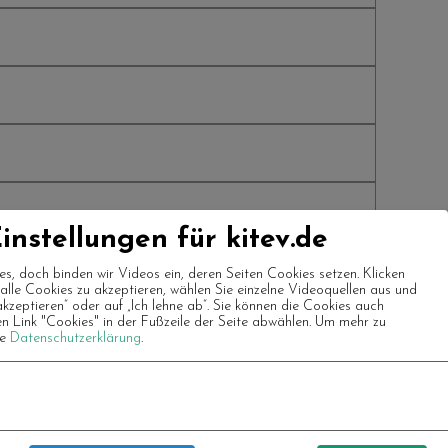
instellungen für kitev.de
es, doch binden wir Videos ein, deren Seiten Cookies setzen. Klicken
m alle Cookies zu akzeptieren, wählen Sie einzelne Videoquellen aus und
akzeptieren“ oder auf „Ich lehne ab“. Sie können die Cookies auch
en Link "Cookies" in der Fußzeile der Seite abwählen.
Um mehr zu
re
Datenschutzerklärung
.