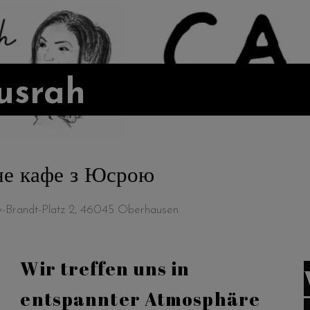
usrah
مقهى  // Мовне кафе з Юсрою
ly-Brandt-Platz 2, 46045 Oberhausen
Wir treffen uns in
entspannter Atmosphäre