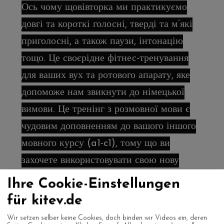
Ось чому щовівторка ми практикуємо
довгі та короткі голосні, тверді та м’які
приголосні, а також паузи, інтонацію
тощо. Це своєрідне фітнес-тренування
для ваших вух та ротового апарату, яке
допоможе нам звикнути до німецької
вимови. Це тренінг з розмовної мови є
чудовим доповненням до вашого іншого
мовного курсу (a1-c1), тому що ви
захочете використовувати свою нову
німецьку мову знову і знову. Тож давайте
Ihre Cookie-Einstellungen
розмовляти, запитувати, читати,
für kitev.de
пояснювати, обговорювати, сперечатися
Wir setzen selber keine Cookies, doch binden wir Videos ein, deren