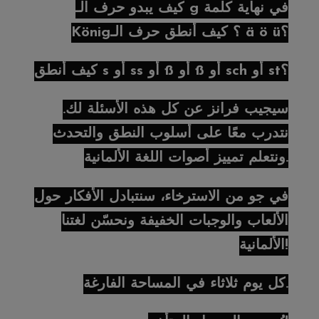
كيف يبدو حرف الـ g في نهاية كلمة
König؟ كيف أنطق حرف الـ ä ö ü؟
كيف أنطق s أو ss أو ß أو ß أو sch أو st؟
سيجيب فرانز عن كل هذه الأسئلة لك.
نتدرب معًا على أسلوب النطق والتحدث
ونتعلم تمييز أصوات اللغة الألمانية.
في جو من الاسترخاء، سنتبادل الأفكار حول
الألعاب والوجبات الخفيفة ونحسّن لغتنا
الألمانية!
كل يوم ثلاثاء في المساحة الفارغة.