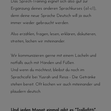
Das Sprech-Training eignet sich also gut zur
Ergänzung deines anderen Sprachkurses (a1-c1),
denn deine neue Sprache Deutsch will ja auch
immer wieder gebraucht werden.
Also erzählen, fragen, lesen, erklären, diskutieren,
streiten, lachen wir miteinander.
Wir kommunizieren gerne mit einem Lächeln und
notfalls auch mit Händen und Füßen.
Und wenn du möchtest, bleibst du noch im
Sprachcafé
bei Yusrah und Resa - Die Getränke
stehen bereit. Oft kochen wir auch miteinander und
plaudern deutsch.
Und jeden Monat einmal gibt es "Trallafitti".