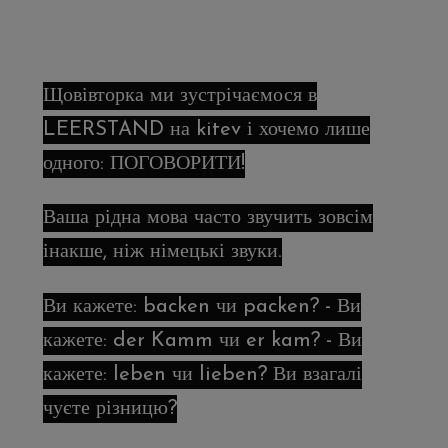
Щовівторка ми зустрічаємося в
LEERSTAND на kitev і хочемо лише
одного: ПОГОВОРИТИ!
Ваша рідна мова часто звучить зовсім
інакше, ніж німецькі звуки.
Ви кажете: backen чи packen? - Ви
кажете: der Kamm чи er kam? - Ви
кажете: leben чи lieben? Ви взагалі
чуєте різницю?