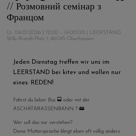
// Розмовний семінар з
Францом
Di., 06.01.2026 | 12:00 – 14:00:00
| LEERSTAND,
Willy-Brandt-Platz 1, 46045 Oberhausen
Jeden Dienstag treffen wir uns im
LEERSTAND bei kitev und wollen nur
eines: REDEN!
Fährst du lieber Bus 🚍 oder mit der
ÄSCHÄTÄRASSENBANN ? 🚋
Wer soll das nur verstehen?
Deine Muttersprache klingt eben oft völlig anders