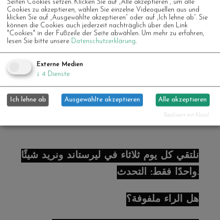
Seiten Cookies setzen. Klicken Sie auf „Alle akzeptieren“, um alle
та сміятися разом. Нам подобається
Cookies zu akzeptieren, wählen Sie einzelne Videoquellen aus und
klicken Sie auf „Ausgewählte akzeptieren“ oder auf „Ich lehne ab“. Sie
спілкуватися з посмішкою, а за потреби
können die Cookies auch jederzeit nachträglich über den Link
"Cookies" in der Fußzeile der Seite abwählen.
Um mehr zu erfahren,
— руками та ногами. А якщо хочете,
lesen Sie bitte unsere
Datenschutzerklärung
.
можете залишитися в мовному кафе з
Externe Medien
Юсрою та Ресою – напої чекають на вас.
↓
4
Dienste
Ми часто готуємо разом і спілкуємося
Ich lehne ab
Ausgewählte akzeptieren
Alle akzeptieren
німецькою.
Realisiert mit Klaro!
نلتقي كل يوم ثلاثاء في ليرستاند ونريد شيئًا
واحدًا فقط: التحدث.
هل الراء ملفوفة؟