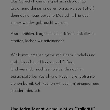
Das Sprech-Training eignet sich also gut zur
Ergänzung deines anderen Sprachkurses (a1-c1),
denn deine neue Sprache Deutsch will ja auch
immer wieder gebraucht werden.
Also erzählen, fragen, lesen, erklären, diskutieren,
streiten, lachen wir miteinander.
Wir kommunizieren gerne mit einem Lächeln und
notfalls auch mit Händen und Füßen.
Und wenn du möchtest, bleibst du noch im
Sprachcafé
bei Yusrah und Resa - Die Getränke
stehen bereit. Oft kochen wir auch miteinander und
plaudern deutsch.
Und jeden Monat einmal gibt es "Trallafitti".