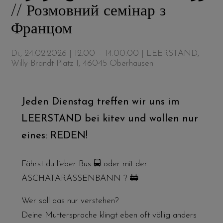
// Розмовний семінар з
Францом
Di., 24.02.2026 | 12:00 – 14:00:00
| LEERSTAND,
Willy-Brandt-Platz 1, 46045 Oberhausen
Jeden Dienstag treffen wir uns im
LEERSTAND bei kitev und wollen nur
eines: REDEN!
Fährst du lieber Bus 🚍 oder mit der
ÄSCHÄTÄRASSENBANN ? 🚋
Wer soll das nur verstehen?
Deine Muttersprache klingt eben oft völlig anders