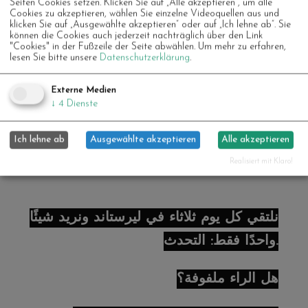
Seiten Cookies setzen. Klicken Sie auf „Alle akzeptieren“, um alle
та сміятися разом. Нам подобається
Cookies zu akzeptieren, wählen Sie einzelne Videoquellen aus und
klicken Sie auf „Ausgewählte akzeptieren“ oder auf „Ich lehne ab“. Sie
спілкуватися з посмішкою, а за потреби
können die Cookies auch jederzeit nachträglich über den Link
"Cookies" in der Fußzeile der Seite abwählen.
Um mehr zu erfahren,
— руками та ногами. А якщо хочете,
lesen Sie bitte unsere
Datenschutzerklärung
.
можете залишитися в мовному кафе з
Externe Medien
Юсрою та Ресою – напої чекають на вас.
↓
4
Dienste
Ми часто готуємо разом і спілкуємося
Ich lehne ab
Ausgewählte akzeptieren
Alle akzeptieren
німецькою.
Realisiert mit Klaro!
نلتقي كل يوم ثلاثاء في ليرستاند ونريد شيئًا
واحدًا فقط: التحدث.
هل الراء ملفوفة؟