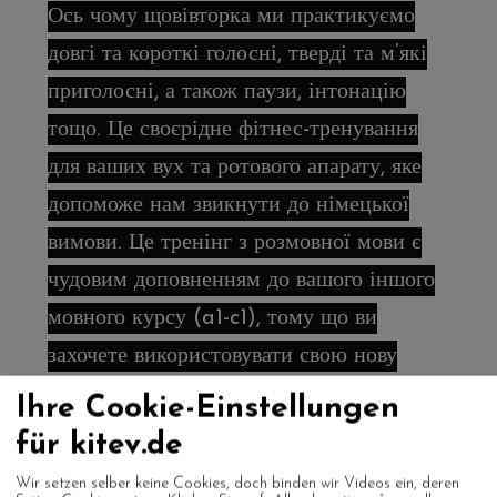
Ось чому щовівторка ми практикуємо
довгі та короткі голосні, тверді та м’які
приголосні, а також паузи, інтонацію
тощо. Це своєрідне фітнес-тренування
для ваших вух та ротового апарату, яке
допоможе нам звикнути до німецької
вимови. Це тренінг з розмовної мови є
чудовим доповненням до вашого іншого
мовного курсу (a1-c1), тому що ви
захочете використовувати свою нову
німецьку мову знову і знову. Тож давайте
Ihre Cookie-Einstellungen
розмовляти, запитувати, читати,
für kitev.de
пояснювати, обговорювати, сперечатися
Wir setzen selber keine Cookies, doch binden wir Videos ein, deren