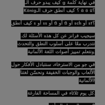
كيف يبدو حرف الـ g في نهاية كلمة
König؟ كيف أنطق حرف الـ ä ö ü؟
كيف أنطق s أو ss أو ß أو ß أو sch أو st؟
سيجيب فرانز عن كل هذه الأسئلة لك.
نتدرب معًا على أسلوب النطق والتحدث
ونتعلم تمييز أصوات اللغة الألمانية.
في جو من الاسترخاء، سنتبادل الأفكار حول
الألعاب والوجبات الخفيفة ونحسّن لغتنا
الألمانية!
كل يوم ثلاثاء في المساحة الفارغة.