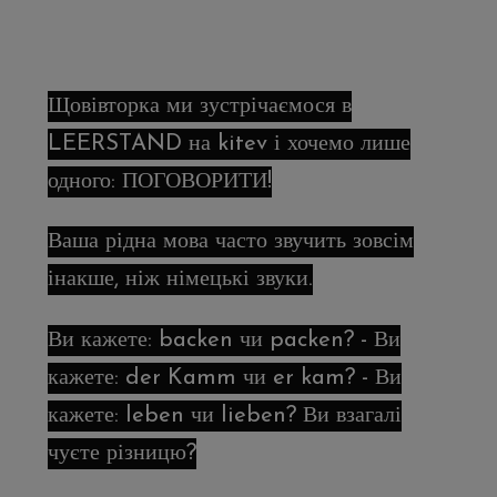
Щовівторка ми зустрічаємося в
LEERSTAND на kitev і хочемо лише
одного: ПОГОВОРИТИ!
Ваша рідна мова часто звучить зовсім
інакше, ніж німецькі звуки.
Ви кажете: backen чи packen? - Ви
кажете: der Kamm чи er kam? - Ви
кажете: leben чи lieben? Ви взагалі
чуєте різницю?