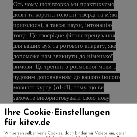
Ось чому щовівторка ми практикуємо
довгі та короткі голосні, тверді та м’які
приголосні, а також паузи, інтонацію
тощо. Це своєрідне фітнес-тренування
для ваших вух та ротового апарату, яке
допоможе нам звикнути до німецької
вимови. Це тренінг з розмовної мови є
чудовим доповненням до вашого іншого
мовного курсу (a1-c1), тому що ви
захочете використовувати свою нову
німецьку мову знову і знову. Тож давайте
Ihre Cookie-Einstellungen
розмовляти, запитувати, читати,
für kitev.de
пояснювати, обговорювати, сперечатися
Wir setzen selber keine Cookies, doch binden wir Videos ein, deren