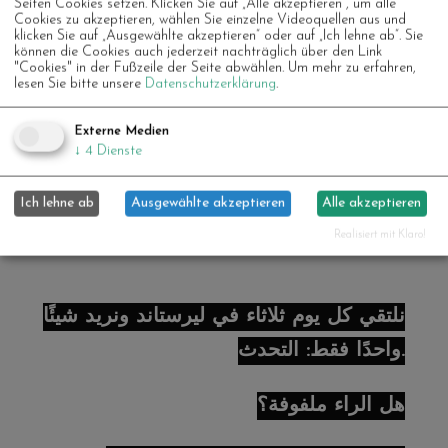
Seiten Cookies setzen. Klicken Sie auf „Alle akzeptieren“, um alle
та сміятися разом. Нам подобається
Cookies zu akzeptieren, wählen Sie einzelne Videoquellen aus und
klicken Sie auf „Ausgewählte akzeptieren“ oder auf „Ich lehne ab“. Sie
спілкуватися з посмішкою, а за потреби
können die Cookies auch jederzeit nachträglich über den Link
"Cookies" in der Fußzeile der Seite abwählen.
Um mehr zu erfahren,
— руками та ногами. А якщо хочете,
lesen Sie bitte unsere
Datenschutzerklärung
.
можете залишитися в мовному кафе з
Externe Medien
Юсрою та Ресою – напої чекають на вас.
↓
4
Dienste
Ми часто готуємо разом і спілкуємося
Ich lehne ab
Ausgewählte akzeptieren
Alle akzeptieren
німецькою.
Realisiert mit Klaro!
نلتقي كل يوم ثلاثاء في ليرستاند ونريد شيئًا
واحدًا فقط: التحدث.
هل الراء ملفوفة؟