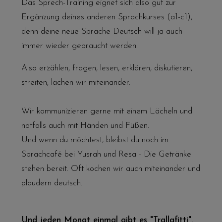
Das Sprech-Training eignet sich also gut zur
Ergänzung deines anderen Sprachkurses (a1-c1),
denn deine neue Sprache Deutsch will ja auch
immer wieder gebraucht werden.
Also erzählen, fragen, lesen, erklären, diskutieren,
streiten, lachen wir miteinander.
Wir kommunizieren gerne mit einem Lächeln und
notfalls auch mit Händen und Füßen.
Und wenn du möchtest, bleibst du noch im
Sprachcafé
bei Yusrah und Resa - Die Getränke
stehen bereit. Oft kochen wir auch miteinander und
plaudern deutsch.
Und jeden Monat einmal gibt es "Trallafitti".