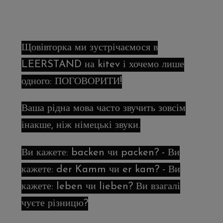
Щовівторка ми зустрічаємося в
LEERSTAND на kitev і хочемо лише
одного: ПОГОВОРИТИ!
Ваша рідна мова часто звучить зовсім
інакше, ніж німецькі звуки.
Ви кажете: backen чи packen? - Ви
кажете: der Kamm чи er kam? - Ви
кажете: leben чи lieben? Ви взагалі
чуєте різницю?