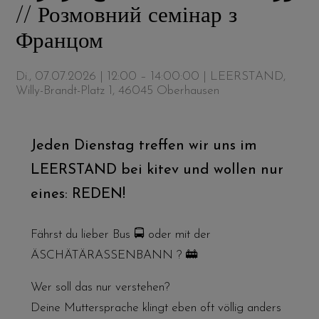
// Розмовний семінар з
Францом
Di., 07.07.2026 | 12:00 – 14:00:00
| LEERSTAND,
Willy-Brandt-Platz 1, 46045 Oberhausen
Jeden Dienstag treffen wir uns im
LEERSTAND bei kitev und wollen nur
eines: REDEN!
Fährst du lieber Bus 🚍 oder mit der
ÄSCHÄTÄRASSENBANN ? 🚋
Wer soll das nur verstehen?
Deine Muttersprache klingt eben oft völlig anders