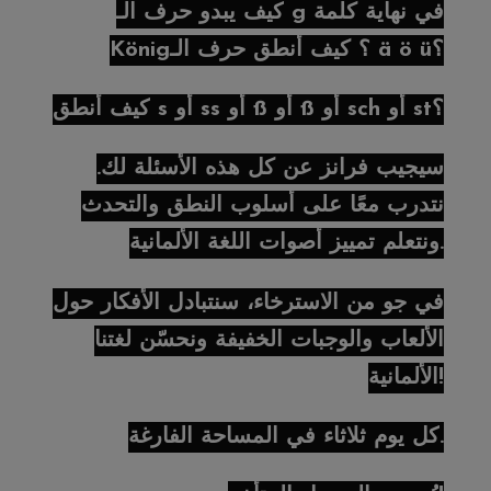
كيف يبدو حرف الـ g في نهاية كلمة
König؟ كيف أنطق حرف الـ ä ö ü؟
كيف أنطق s أو ss أو ß أو ß أو sch أو st؟
سيجيب فرانز عن كل هذه الأسئلة لك.
نتدرب معًا على أسلوب النطق والتحدث
ونتعلم تمييز أصوات اللغة الألمانية.
في جو من الاسترخاء، سنتبادل الأفكار حول
الألعاب والوجبات الخفيفة ونحسّن لغتنا
الألمانية!
كل يوم ثلاثاء في المساحة الفارغة.