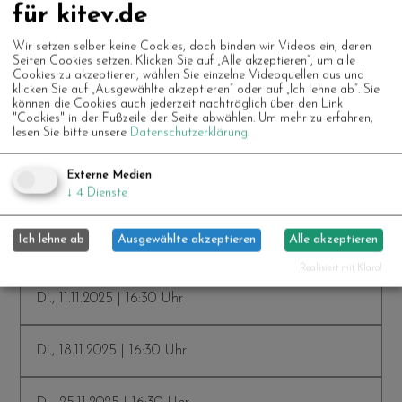
für kitev.de
Di., 30.09.2025 | 14:00 Uhr
Wir setzen selber keine Cookies, doch binden wir Videos ein, deren
Seiten Cookies setzen. Klicken Sie auf „Alle akzeptieren“, um alle
Cookies zu akzeptieren, wählen Sie einzelne Videoquellen aus und
klicken Sie auf „Ausgewählte akzeptieren“ oder auf „Ich lehne ab“. Sie
Di., 07.10.2025 | 14:00 Uhr
können die Cookies auch jederzeit nachträglich über den Link
"Cookies" in der Fußzeile der Seite abwählen.
Um mehr zu erfahren,
lesen Sie bitte unsere
Datenschutzerklärung
.
Di., 21.10.2025 | 14:00 Uhr
Externe Medien
↓
4
Dienste
Di., 28.10.2025 | 14:00 Uhr
Ich lehne ab
Ausgewählte akzeptieren
Alle akzeptieren
Di., 04.11.2025 | 16:30 Uhr
Realisiert mit Klaro!
Di., 11.11.2025 | 16:30 Uhr
Di., 18.11.2025 | 16:30 Uhr