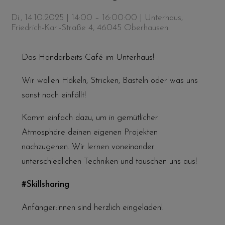
Di., 14.10.2025 | 14:00 – 16:00:00
| Unterhaus,
Friedrich-Karl-Straße 4, 46045 Oberhausen
Das Handarbeits-Café im Unterhaus!
Wir wollen Häkeln, Stricken, Basteln oder was uns
sonst noch einfällt!
Komm einfach dazu, um in gemütlicher
Atmosphäre deinen eigenen Projekten
nachzugehen. Wir lernen voneinander
unterschiedlichen Techniken und tauschen uns aus!
#Skillsharing
Anfänger:innen sind herzlich eingeladen!