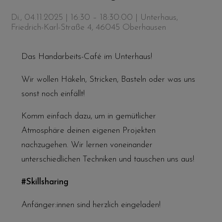
Di., 04.11.2025 | 16:30 – 18:30:00
| Unterhaus,
Friedrich-Karl-Straße 4, 46045 Oberhausen
Das Handarbeits-Café im Unterhaus!
Wir wollen Häkeln, Stricken, Basteln oder was uns
sonst noch einfällt!
Komm einfach dazu, um in gemütlicher
Atmosphäre deinen eigenen Projekten
nachzugehen. Wir lernen voneinander
unterschiedlichen Techniken und tauschen uns aus!
#Skillsharing
Anfänger:innen sind herzlich eingeladen!