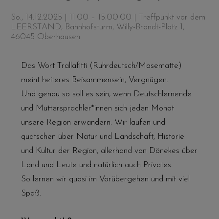
So., 14.12.2025 | 11:00 – 15:00:00
| Treffpunkt vor dem
LEERSTAND, Bahnhofsturm, Willy-Brandt-Platz 1,
46045 Oberhausen
Das Wort Trallafitti (Ruhrdeutsch/Masematte)
meint heiteres Beisammensein, Vergnügen.
Und genau so soll es sein, wenn Deutschlernende
und Muttersprachler*innen sich jeden Monat
unsere Region erwandern. Wir laufen und
quatschen über Natur und Landschaft, Historie
und Kultur der Region, allerhand von Dönekes über
Land und Leute und natürlich auch Privates.
So lernen wir quasi im Vorübergehen und mit viel
Spaß.