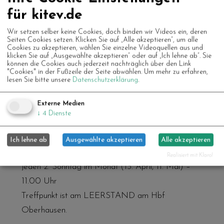
für kitev.de
Wir setzen selber keine Cookies, doch binden wir Videos ein, deren
Seiten Cookies setzen. Klicken Sie auf „Alle akzeptieren“, um alle
Franz Kock
, 70 Jahre alt und aktiver Dozent im
Cookies zu akzeptieren, wählen Sie einzelne Videoquellen aus und
klicken Sie auf „Ausgewählte akzeptieren“ oder auf „Ich lehne ab“. Sie
Unruhestand, ist ein leidenschaftlicher
können die Cookies auch jederzeit nachträglich über den Link
"Cookies" in der Fußzeile der Seite abwählen.
Um mehr zu erfahren,
Kulturvermittler. Seit über einem Jahr ist er mit
lesen Sie bitte unsere
Datenschutzerklärung
.
seiner „Trallafitti“-Gruppe als engagierter
Stadtführer in Oberhausen und Umgebung
Externe Medien
↓
4
Dienste
unterwegs.
Ich lehne ab
Ausgewählte akzeptieren
Alle akzeptieren
Wann und wo?
Realisiert mit Klaro!
jeden 2. Sonntag im Monat (13. April, 11. Mai) –
11.00 Uhr
Treffpunkt ist am LEERSTAND am Hbf
Oberhausen.