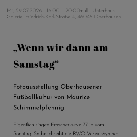
Mi., 29.07.2026 | 16:00 – 20:00:null
| Unterhaus
Galerie, Friedrich-Karl-Straße 4, 46045 Oberhausen
„Wenn wir dann am
Samstag“
Fotoausstellung Oberhausener
Fußballkultur von Maurice
Schimmelpfennig
Eigentlich singen Emscherkurve 77 ja vom
Sonntag. So beschreibt die RWO-Vereinshymne: