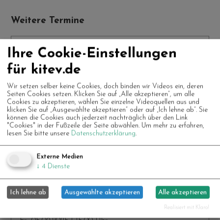
Weitere Termine
Fr., 25.07.2025 | 15:00 Uhr
Ihre Cookie-Einstellungen
für kitev.de
Fr., 01.08.2025 | 15:00 Uhr
Wir setzen selber keine Cookies, doch binden wir Videos ein, deren
Seiten Cookies setzen. Klicken Sie auf „Alle akzeptieren“, um alle
Cookies zu akzeptieren, wählen Sie einzelne Videoquellen aus und
Fr., 08.08.2025 | 15:00 Uhr
klicken Sie auf „Ausgewählte akzeptieren“ oder auf „Ich lehne ab“. Sie
können die Cookies auch jederzeit nachträglich über den Link
"Cookies" in der Fußzeile der Seite abwählen.
Um mehr zu erfahren,
lesen Sie bitte unsere
Datenschutzerklärung
.
Fr., 15.08.2025 | 15:00 Uhr
Externe Medien
Fr., 22.08.2025 | 15:00 Uhr
↓
4
Dienste
Fr., 29.08.2025 | 15:00 Uhr
Ich lehne ab
Ausgewählte akzeptieren
Alle akzeptieren
Realisiert mit Klaro!