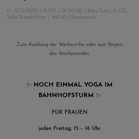
Fr., 12.12.2025 | 15:00 – 16:00:00
| kitev-Turm, 4. OG,
Willy-Brandt-Platz 1, 46045 Oberhausen
Zum Ausklang der Werkwoche oder zum Beginn
des Wochenendes:
✨
NOCH EINMAL YOGA IM
BAHNHOFSTURM
✨
FÜR FRAUEN
jeden Freitag, 15 – 16 Uhr