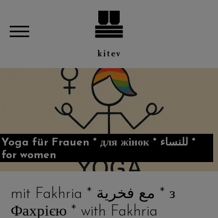
Yoga für Frauen * для жінок * للنساء *
for women
mit Fakhria * مع فخرية * з
Фахрією * with Fakhria