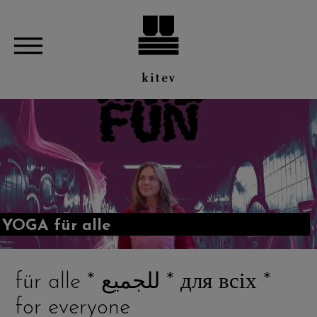
YOGA für alle
für alle * للجميع * для всіх *
for everyone