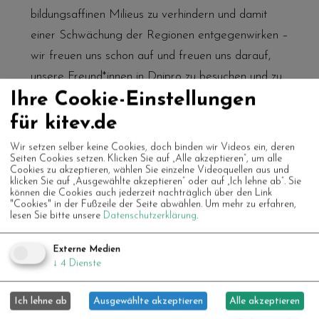
bildungsaffinen Milieus zu verhindern und damit
einer Schwächung der Regionen entgegenwirken –
wir freuen uns schon auf und freuen uns darauf,
unsere Freund*innen in Dnipro zu besuchen und zu
Ihre Cookie-Einstellungen
erleben, wie sich das neue Kulturzentrum nach der
Eröffnung - hoffentlich im Herbst 2020, so Corona
für kitev.de
will - entwickelt!
Wir setzen selber keine Cookies, doch binden wir Videos ein, deren
Seiten Cookies setzen. Klicken Sie auf „Alle akzeptieren“, um alle
Cookies zu akzeptieren, wählen Sie einzelne Videoquellen aus und
klicken Sie auf „Ausgewählte akzeptieren“ oder auf „Ich lehne ab“. Sie
können die Cookies auch jederzeit nachträglich über den Link
"Cookies" in der Fußzeile der Seite abwählen.
Um mehr zu erfahren,
lesen Sie bitte unsere
Datenschutzerklärung
.
Externe Medien
Vimeo-Videos erlauben
↓
4
Dienste
Ich lehne ab
Ausgewählte akzeptieren
Alle akzeptieren