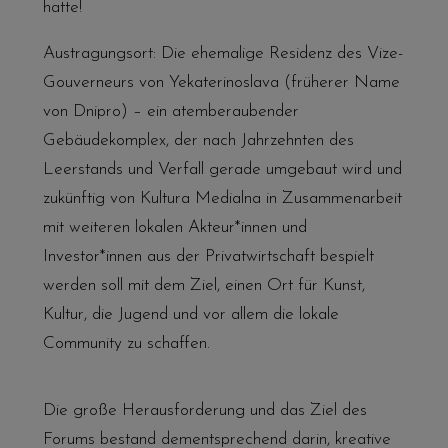
hatte!
Austragungsort: Die ehemalige Residenz des Vize-
Gouverneurs von Yekaterinoslava (früherer Name
von Dnipro) – ein atemberaubender
Gebäudekomplex, der nach Jahrzehnten des
Leerstands und Verfall gerade umgebaut wird und
zukünftig von Kultura Medialna in Zusammenarbeit
mit weiteren lokalen Akteur*innen und
Investor*innen aus der Privatwirtschaft bespielt
werden soll mit dem Ziel, einen Ort für Kunst,
Kultur, die Jugend und vor allem die lokale
Community zu schaffen.
Die große Herausforderung und das Ziel des
Forums bestand dementsprechend darin, kreative