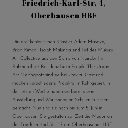
Friedrich-Karl-Str. 4,
Oberhausen HBF
Die drei kenianischen Künstler Adam Masava,
Brian Kimani, Isaiah Malunga sind Teil des Mukuru
Art Collective aus den Slums von Nairobi. Im
Rahmen ihrer Residenz beim Projekt The Urban
Art Meltingpott sind sie bei kitev zu Gast und
machen verschiedene Projekte im Ruhrgebiet. In
der letzten Woche haben sie bereits eine
Ausstellung und Workshops an Schulen in Essen
gemacht. Nun sind sie noch bis zum 5. Juni in
Oberhausen. Sie gestalten zur Zeit die Mauer an
der Friedrich-Karl-Str. 1-7 am Oberhausener HBF