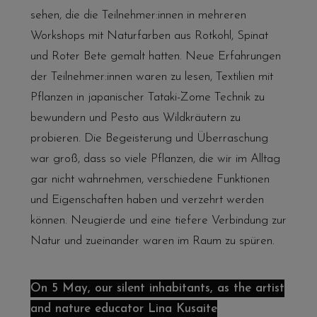
sehen, die die Teilnehmer:innen in mehreren
Workshops mit Naturfarben aus Rotkohl, Spinat
und Roter Bete gemalt hatten. Neue Erfahrungen
der Teilnehmer:innen waren zu lesen, Textilien mit
Pflanzen in japanischer Tataki-Zome Technik zu
bewundern und Pesto aus Wildkräutern zu
probieren. Die Begeisterung und Überraschung
war groß, dass so viele Pflanzen, die wir im Alltag
gar nicht wahrnehmen, verschiedene Funktionen
und Eigenschaften haben und verzehrt werden
können. Neugierde und eine tiefere Verbindung zur
Natur und zueinander waren im Raum zu spüren.
On 5 May, our silent inhabitants, as the artist
and nature educator Lina Kusaite