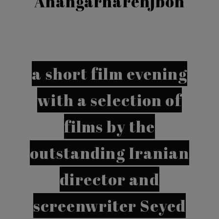
Ahangarnarenjbon
a short film evening
with a selection of
films by the
outstanding Iranian
director and
screenwriter Seyed