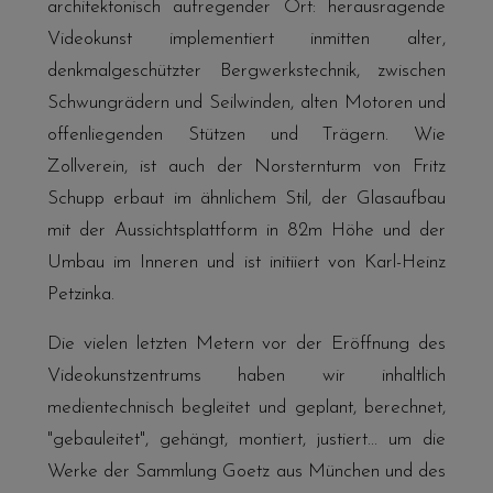
architektonisch aufregender Ort: herausragende
Videokunst implementiert inmitten alter,
denkmalgeschützter Bergwerkstechnik, zwischen
Schwungrädern und Seilwinden, alten Motoren und
offenliegenden Stützen und Trägern. Wie
Zollverein, ist auch der Norsternturm von Fritz
Schupp erbaut im ähnlichem Stil, der Glasaufbau
mit der Aussichtsplattform in 82m Höhe und der
Umbau im Inneren und ist initiiert von Karl-Heinz
Petzinka.
Die vielen letzten Metern vor der Eröffnung des
Videokunstzentrums haben wir inhaltlich
medientechnisch begleitet und geplant, berechnet,
"gebauleitet", gehängt, montiert, justiert... um die
Werke der
Sammlung Goetz aus München
und des