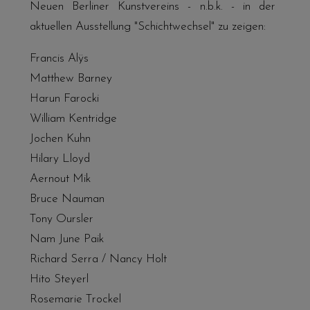
Neuen Berliner Kunstvereins - n.b.k.
- in der
aktuellen Ausstellung "Schichtwechsel" zu zeigen:
Francis Alÿs
Matthew Barney
Harun Farocki
William Kentridge
Jochen Kuhn
Hilary Lloyd
Aernout Mik
Bruce Nauman
Tony Oursler
Nam June Paik
Richard Serra / Nancy Holt
Hito Steyerl
Rosemarie Trockel