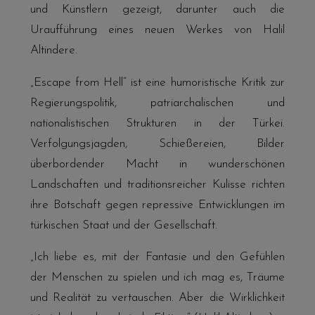
und Künstlern gezeigt, darunter auch die
Uraufführung eines neuen Werkes von Halil
Altindere.
„Escape from Hell“ ist eine humoristische Kritik zur
Regierungspolitik, patriarchalischen und
nationalistischen Strukturen in der Türkei.
Verfolgungsjagden, Schießereien, Bilder
überbordender Macht in wunderschönen
Landschaften und traditionsreicher Kulisse richten
ihre Botschaft gegen repressive Entwicklungen im
türkischen Staat und der Gesellschaft.
„Ich liebe es, mit der Fantasie und den Gefühlen
der Menschen zu spielen und ich mag es, Träume
und Realität zu vertauschen. Aber die Wirklichkeit