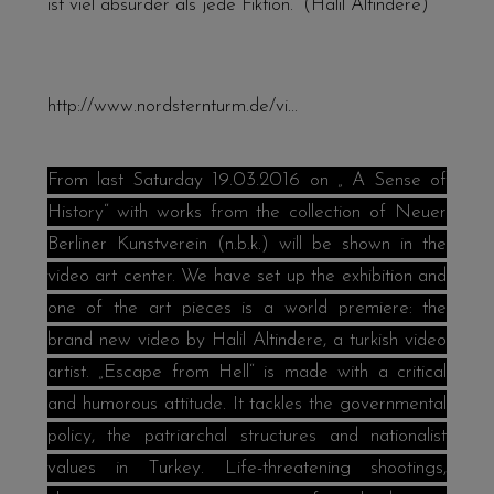
ist viel absurder als jede Fiktion.“ (Halil Altindere)
http://www.nordsternturm.de/vi...
From last Saturday 19.03.2016 on „ A Sense of
History“ with works from the collection of Neuer
Berliner Kunstverein (n.b.k.) will be shown in the
video art center. We have set up the exhibition and
one of the art pieces is a world premiere: the
brand new video by Halil Altindere, a turkish video
artist. „Escape from Hell“ is made with a critical
and humorous attitude. It tackles the governmental
policy, the patriarchal structures and nationalist
values in Turkey. Life-threatening shootings,