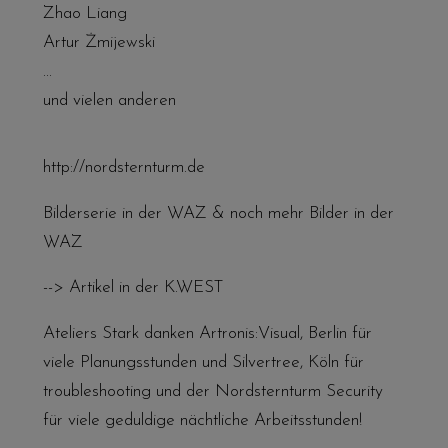
Zhao Liang
Artur Żmijewski
...
und vielen anderen
http://nordsternturm.de
Bilderserie in der WAZ
& noch mehr
Bilder in der
WAZ
--> Artikel in der K.WEST
Ateliers Stark danken Artronis:Visual, Berlin für
viele Planungsstunden und Silvertree, Köln für
troubleshooting und der Nordsternturm Security
für viele geduldige nächtliche Arbeitsstunden!