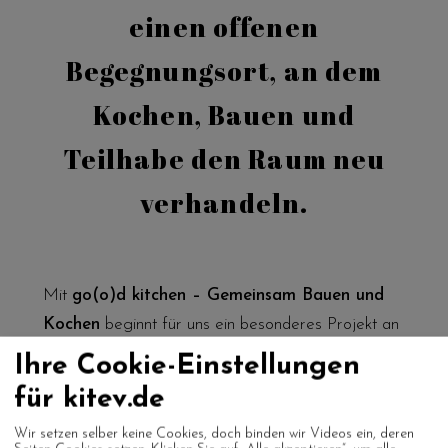
einen offenen
Begegnungsort, an dem
Kochen, Bauen und
Teilhabe den Raum neu
verhandeln.
Mit
go(o)d kitchen
– Gemeinsam Bauen und
Kochen
beginnt für uns ein besonderes Projekt an
einem besonderen Ort. In der Kirche „Heilige
Ihre Cookie-Einstellungen
Familie“ in Oberhausen-Lirich, die heute von der
für kitev.de
Oberhausener Tafel
genutzt wird, treffen sich
Wir setzen selber keine Cookies, doch binden wir Videos ein, deren
künftig Menschen, um gemeinsam zu kochen, zu