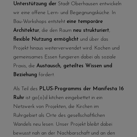
Unterstützung der
Stadt Oberhausen entwickeln
wir eine offene Lern- und Begegnungsküche. In
Bau-Workshops entsteht
eine temporäre
Architektur
, die den Raum
neu strukturiert
,
flexible Nutzung ermöglicht
und über das
Projekt hinaus weiterverwendet wird. Kochen und
gemeinsames Essen fungieren dabei als soziale
Praxis, die
Austausch, geteiltes Wissen und
Beziehung
fördert.
Als Teil des
PLUS-Programms der Manifesta 16
Ruhr
ist
go(o)d kitchen
eingebettet in ein
Netzwerk von Projekten, die Kirchen im
Ruhrgebiet als Orte des gesellschaftlichen
Wandels neu lesen. Unser Projekt bleibt dabei
bewusst nah an der Nachbarschaft und an den