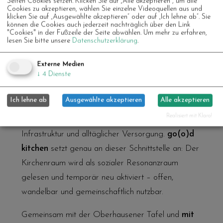
Seiten Cookies setzen. Klicken Sie auf „Alle akzeptieren“, um alle
Cookies zu akzeptieren, wählen Sie einzelne Videoquellen aus und
bauen, zu essen und Zeit miteinander zu
klicken Sie auf „Ausgewählte akzeptieren“ oder auf „Ich lehne ab“. Sie
verbringen. Was zunächst alltäglich erscheint, bildet
können die Cookies auch jederzeit nachträglich über den Link
"Cookies" in der Fußzeile der Seite abwählen.
Um mehr zu erfahren,
den Kern des Projekts: Begegnung ermöglichen
lesen Sie bitte unsere
Datenschutzerklärung
.
und Räume gemeinsam neu denken.
Externe Medien
↓
4
Dienste
Die Kirche ist dabei mehr als ein Rahmen. Als
sakral konzipierter Raum ist sie architektonisch auf
Ich lehne ab
Ausgewählte akzeptieren
Alle akzeptieren
Gemeinschaft, Nächstenliebe und Besinnung
Realisiert mit Klaro!
ausgelegt. Heute ist sie zugleich Teil sozialer
Infrastruktur und alltäglicher Versorgung.
go(o)d
kitchen
setzt genau an dieser Schnittstelle an: Der
Kirchenraum wird als sozialer Resonanzraum
gelesen und temporär neu aktiviert – offen,
wandelbar und gemeinschaftlich nutzbar.
Gemeinsam mit der Oberhausener Tafel und
mit