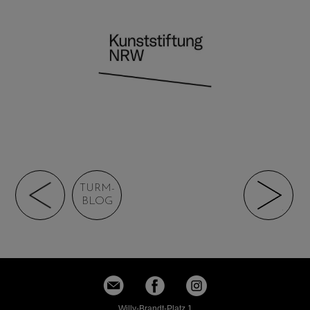
TURM-
BLOG
Willy-Brandt-Platz 1