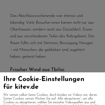
Das Abschlusswochenende war intensiv und
lebendig. Viele Besucher:innen kamen nicht nur aus
Oberhausen, sondern auch aus Düsseldorf, Essen
und aus verschiedenen Teilen des Ruhrgebiets. Der
Raum füllte sich mit Stimmen, Bewegung, Neugier
– mit Menschen, die geblieben sind, zugehört
haben, getanzt haben.
Frischer Wind aus Tbilisi
Ihre Cookie-Einstellungen
Zu Gast waren die Elektro-Musikerin
Anushka
für kitev.de
Chvarelidze
sowie der Kurator
Giorgi
Wir setzen selber keine Cookies, doch binden wir Videos ein, deren
Spanderashvili
. Beide brachten nicht nur Arbeiten
Seiten Cookies setzen. Klicken Sie auf „Alle akzeptieren“, um alle
Cookies zu akzeptieren, wählen Sie einzelne Videoquellen aus und
mit, sondern auch Prozesse, Fragen und offene