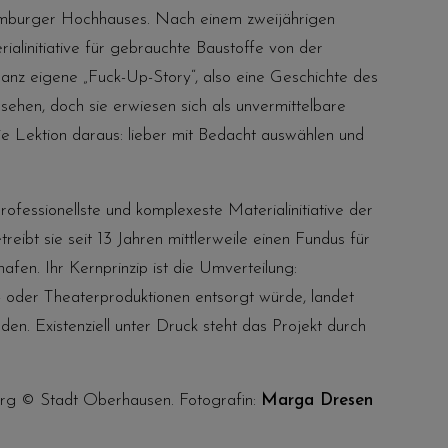
mburger Hochhauses. Nach einem zweijährigen
ialinitiative für gebrauchte Baustoffe von der
ganz eigene „Fuck-Up-Story“, also eine Geschichte des
hen, doch sie erwiesen sich als unvermittelbare
ie Lektion daraus: lieber mit Bedacht auswählen und
ofessionellste und komplexeste Materialinitiative der
eibt sie seit 13 Jahren mittlerweile einen Fundus für
fen. Ihr Kernprinzip ist die Umverteilung:
- oder Theaterproduktionen entsorgt würde, landet
den. Existenziell unter Druck steht das Projekt durch
mburg © Stadt Oberhausen. Fotografin:
Marga Dresen