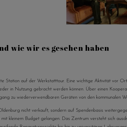
nd wie wir es gesehen haben
e Station auf der Werkstatttour. Eine wichtige Aktivität vor Or
d wieder in Nutzung gebracht werden können. Über einen Koopera
 Zugang zu wiederverwendbaren Geräten von den kommunalen We
denburg nicht verkauft, sondern auf Spendenbasis weitergege
 mit kleinem Budget gelangen. Das Zentrum versteht sich ausdr
eifende Reparaturprojekte bis hin zu universitären Lehrveranst