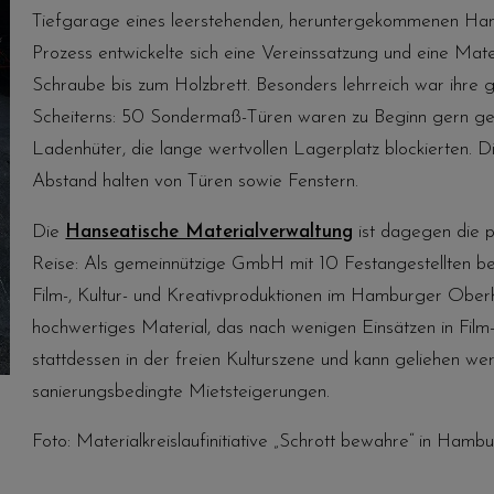
Tiefgarage eines leerstehenden, heruntergekommenen Ha
Prozess entwickelte sich eine Vereinssatzung und eine Mater
Schraube bis zum Holzbrett. Besonders lehrreich war ihre 
Scheiterns: 50 Sondermaß-Türen waren zu Beginn gern gese
Ladenhüter, die lange wertvollen Lagerplatz blockierten. D
Abstand halten von Türen sowie Fenstern.
Die
Hanseatische Materialverwaltung
ist dagegen die pr
Reise: Als gemeinnützige GmbH mit 10 Festangestellten betr
Film-, Kultur- und Kreativproduktionen im Hamburger Oberha
hochwertiges Material, das nach wenigen Einsätzen in Film
stattdessen in der freien Kulturszene und kann geliehen wer
sanierungsbedingte Mietsteigerungen.
Foto: Materialkreislaufinitiative „Schrott bewahre“ in Ha